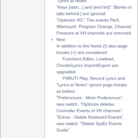
"Lyrics at Notes"
"Keys [start...] and [end list]": Blanks or
tabs behind ] are ignored.
"Optimize XG": The events Pitch,
Aftertouch, Program Change, Channel
Pressure at VH channels are removed.
New:
In addition to line feeds (/) also page
breaks (<) are considered.
Functions Editor, Linefeed,
Chords/Lyrics Import/Export are
upgraded.
PSRUTI Play, Record Lyrics and
"Lyrics at Notes" ignore page breaks
as before.
"Preferences - More Preferences",
new switch: "Optimize deletes
Controller Events of VH channels".
"Extras - Delete Keyboard Events",
new switch: "Delete SysEx Events
Guide".