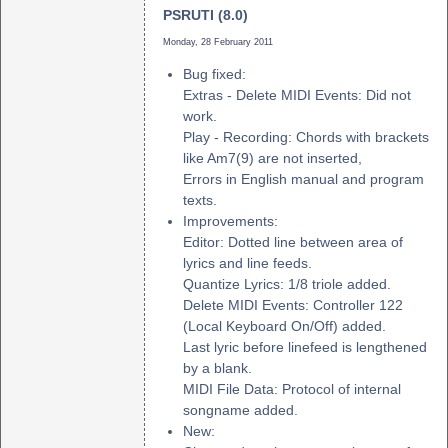
PSRUTI (8.0)
Monday, 28 February 2011
Bug fixed:
Extras - Delete MIDI Events: Did not
work.
Play - Recording: Chords with brackets
like Am7(9) are not inserted,
Errors in English manual and program
texts.
Improvements:
Editor: Dotted line between area of
lyrics and line feeds.
Quantize Lyrics: 1/8 triole added.
Delete MIDI Events: Controller 122
(Local Keyboard On/Off) added.
Last lyric before linefeed is lengthened
by a blank.
MIDI File Data: Protocol of internal
songname added.
New: