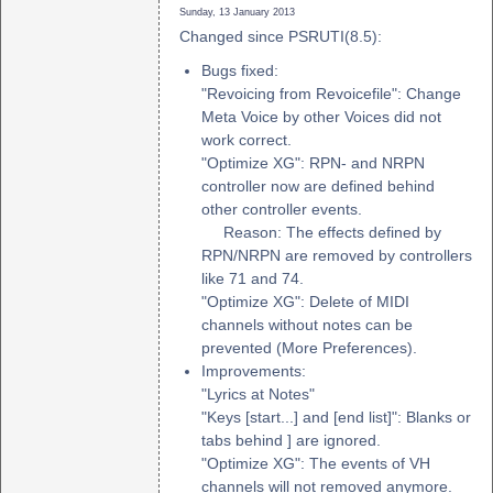
Sunday, 13 January 2013
Changed since PSRUTI(8.5):
Bugs fixed:
"Revoicing from Revoicefile": Change
Meta Voice by other Voices did not
work correct.
"Optimize XG": RPN- and NRPN
controller now are defined behind
other controller events.
Reason: The effects defined by
RPN/NRPN are removed by controllers
like 71 and 74.
"Optimize XG": Delete of MIDI
channels without notes can be
prevented (More Preferences).
Improvements:
"Lyrics at Notes"
"Keys [start...] and [end list]": Blanks or
tabs behind ] are ignored.
"Optimize XG": The events of VH
channels will not removed anymore.