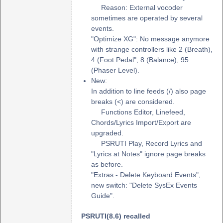
Reason: External vocoder
sometimes are operated by several
events.
"Optimize XG": No message anymore
with strange controllers like 2 (Breath),
4 (Foot Pedal", 8 (Balance), 95
(Phaser Level).
New:
In addition to line feeds (/) also page
breaks (<) are considered.
Functions Editor, Linefeed,
Chords/Lyrics Import/Export are
upgraded.
PSRUTI Play, Record Lyrics and
"Lyrics at Notes" ignore page breaks
as before.
"Extras - Delete Keyboard Events",
new switch: "Delete SysEx Events
Guide".
PSRUTI(8.6) recalled