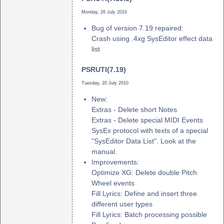
Monday, 26 July 2010
Bug of version 7.19 repaired:
Crash using .4xg SysEditor effect data
list
PSRUTI(7.19)
Tuesday, 20 July 2010
New:
Extras - Delete short Notes
Extras - Delete special MIDI Events
SysEx protocol with texts of a special
"SysEditor Data List". Look at the
manual.
Improvements:
Optimize XG: Delete double Pitch
Wheel events
Fill Lyrics: Define and insert three
different user types
Fill Lyrics: Batch processing possible